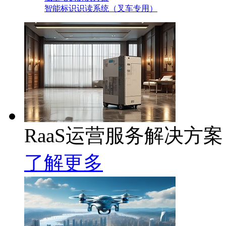
智能标识识读系统（叉车专用）
RaaS运营服务解决方案
了解更多