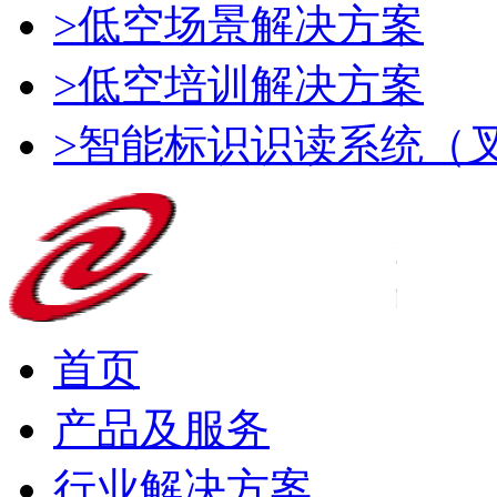
>低空场景解决方案
>低空培训解决方案
>智能标识识读系统（
首页
产品及服务
行业解决方案