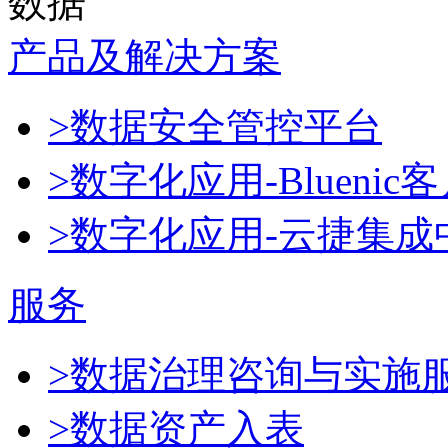
数据
产品及解决方案
>数据安全管控平台
>数字化应用-Blueni
>数字化应用-云捷集成
服务
>数据治理咨询与实施
>数据资产入表