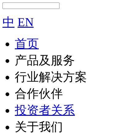
中
EN
首页
产品及服务
行业解决方案
合作伙伴
投资者关系
关于我们