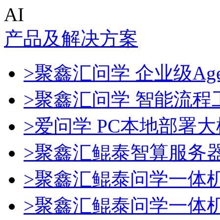
AI
产品及解决方案
>聚鑫汇问学 企业级Age
>聚鑫汇问学 智能流程
>爱问学 PC本地部署
>聚鑫汇鲲泰智算服务
>聚鑫汇鲲泰问学一体
>聚鑫汇鲲泰问学一体机De