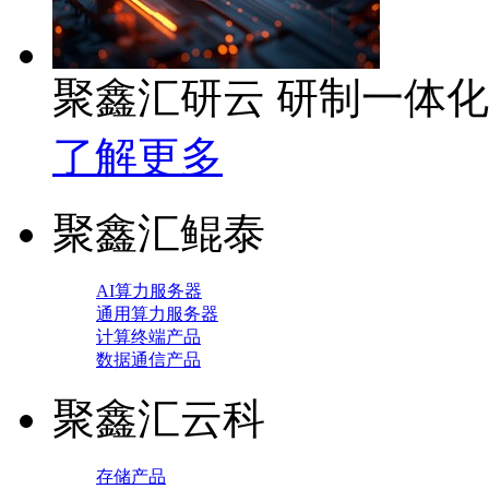
聚鑫汇研云 研制一体
了解更多
聚鑫汇鲲泰
AI算力服务器
通用算力服务器
计算终端产品
数据通信产品
聚鑫汇云科
存储产品