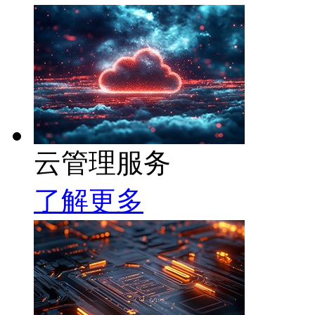
云管理服务
了解更多