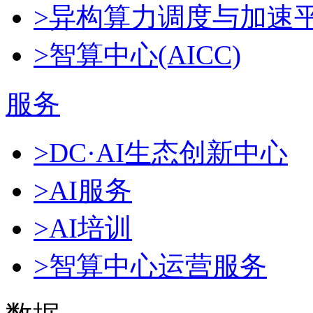
>异构算力调度与加速
>智算中心(AICC)
服务
>DC·AI生态创新中心
>AI服务
>AI培训
>智算中心运营服务