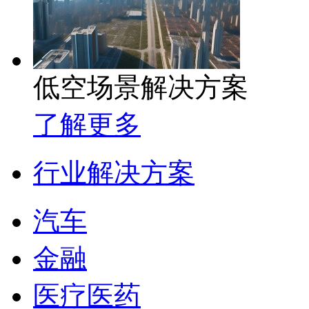
低空场景解决方案
了解更多
行业解决方案
汽车
金融
医疗医药