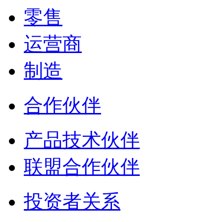
零售
运营商
制造
合作伙伴
产品技术伙伴
联盟合作伙伴
投资者关系