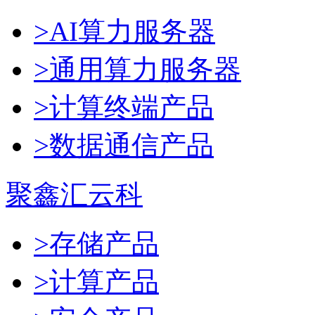
>AI算力服务器
>通用算力服务器
>计算终端产品
>数据通信产品
聚鑫汇云科
>存储产品
>计算产品