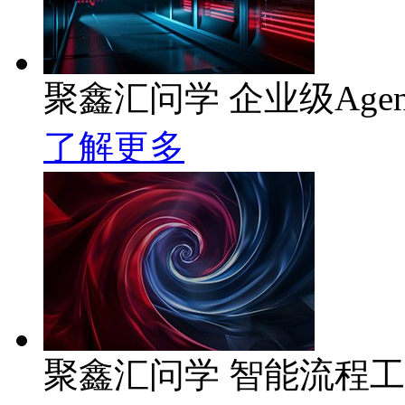
聚鑫汇问学 企业级Age
了解更多
聚鑫汇问学 智能流程