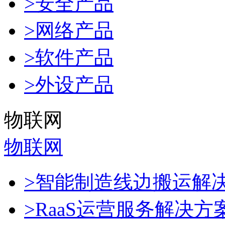
>安全产品
>网络产品
>软件产品
>外设产品
物联网
物联网
>智能制造线边搬运解
>RaaS运营服务解决方